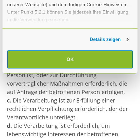
mindestens eine der nachstehenden
unserer Webseite) und den dortigen Cookie-Hinweisen.
Bedingungen erfüllt ist:
Unter Punkt 5.2.1 können Sie jederzeit Ihre Einwilligung
in die Verwendung einsehen.
a.
Die betroffene Person hat ihre Einwilligung
zur Verarbeitung der sie betreffenden
Details zeigen
personenbezogenen Daten für einen oder
mehrere bestimmte Zwecke gegeben.
b.
Die Verarbeitung ist für die Erfüllung eines
OK
Vertrags, dessen Vertragspartei die betroffene
Person ist, oder zur Durchführung
vorvertraglicher Maßnahmen erforderlich, die
auf Anfrage der betroffenen Person erfolgen.
c.
Die Verarbeitung ist zur Erfüllung einer
rechtlichen Verpflichtung erforderlich, der der
Verantwortliche unterliegt.
d.
Die Verarbeitung ist erforderlich, um
lebenswichtige Interessen der betroffenen