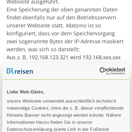
Webseite ausgeführt.
Eine Speicherung der oben genannten Daten
findet ebenfalls nur auf den Betriebsservern
unserer Webseite statt.
Matomo
ist so
konfiguriert, dass vor dem Speichervorgang
zwei sogenannte Bytes der IP-Adresse maskiert
werden, was sich so darstellt:
Aus z. B. 192.168.123.321 wird 192.168.xxx.xxx
Auf diese Weise ist eine Zuordnung der
gekürzten IP-Adresse zum aufrufenden Gerät
nicht mehr möglich. Eine Weitergabe der Daten
an Dritte erfolgt nicht!
Liebe Web-Gäste,
unsere Webseite verwendet ausschließlich technisch
5.2.4. Rechtsgrundlagen für die
notwendige Cookies, ohne die z. B. dieser verpflichtende
Verarbeitung personenbezogener Daten
Hinweis-Banner nicht angezeigt werden könnte. Nähere
Die Verarbeitung personenbezogener Daten ist
Informationen hierzu finden Sie in unserer
nach Art. 6 Abs. 1 DSGVO nur rechtmäßig, wenn
Datenschutzerklärung (siehe Link in der Fußleiste