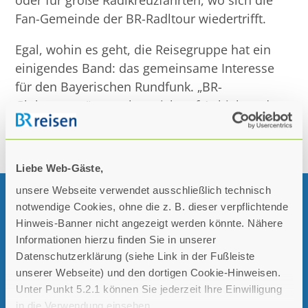
oder für große Radlkreuzfahrten, wo sich die
Fan-Gemeinde der BR-Radltour wiedertrifft.
Egal, wohin es geht, die Reisegruppe hat ein
einigendes Band: das gemeinsame Interesse
für den Bayerischen Rundfunk. „BR-
Globetrotter“ verstehen sich auf Anhieb und
finden schnell Kontakt. Jede Reise wird so zur
Keimzelle einer BR-Community.
Liebe Web-Gäste,
unsere Webseite verwendet ausschließlich technisch
KONTAKT
notwendige Cookies, ohne die z. B. dieser verpflichtende
Hinweis-Banner nicht angezeigt werden könnte. Nähere
Informationen hierzu finden Sie in unserer
Sie können uns mit dem nachfolgenden
Datenschutzerklärung (siehe Link in der Fußleiste
Formular Ihr Anliegen mitteilen.
unserer Webseite) und den dortigen Cookie-Hinweisen.
Unter Punkt 5.2.1 können Sie jederzeit Ihre Einwilligung
in die Verwendung einsehen.