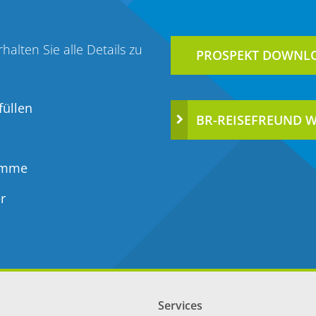
alten Sie alle Details zu
PROSPEKT DOWNL
.
üllen
BR-REISEFREUND 
ramme
r
Services