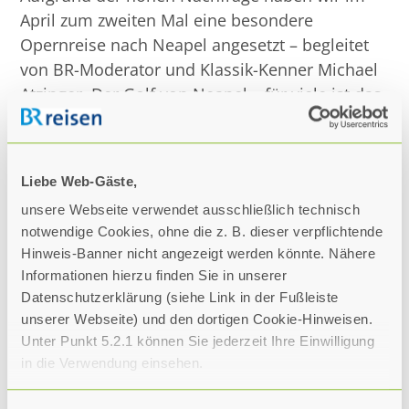
April zum zweiten Mal eine besondere
Opernreise nach Neapel angesetzt – begleitet
von BR-Moderator und Klassik-Kenner Michael
Atzinger. Der Golf von Neapel – für viele ist das
der Inbegriff südlichen Zaubers. Nirgendwo in
Italien drängen sich so viel Geschichte, Kultur
und kulinarische Genüsse auf so kleinem
Liebe Web-Gäste,
Raum. Von Neapel aus, Hafenmetropole am
unsere Webseite verwendet ausschließlich technisch
Fuße des Vesuvs und Stadt der Lebenskünstler,
notwendige Cookies, ohne die z. B. dieser verpflichtende
werden wir uns zu Ausflügen zu
Hinweis-Banner nicht angezeigt werden könnte. Nähere
Sehnsuchtsorten der Region aufmachen. Im
Informationen hierzu finden Sie in unserer
„Teatro di San Carlo“, Italiens größtem
Datenschutzerklärung (siehe Link in der Fußleiste
Opernhaus und eines der schönsten der Welt,
unserer Webseite) und den dortigen Cookie-Hinweisen.
erleben wir Puccinis „Tosca“ mit Jonas
Unter Punkt 5.2.1 können Sie jederzeit Ihre Einwilligung
Kaufmann als Cavaradossi! Hinzu kommt ein
in die Verwendung einsehen.
weiterer musikalischer Höhepunkt mit Yuja