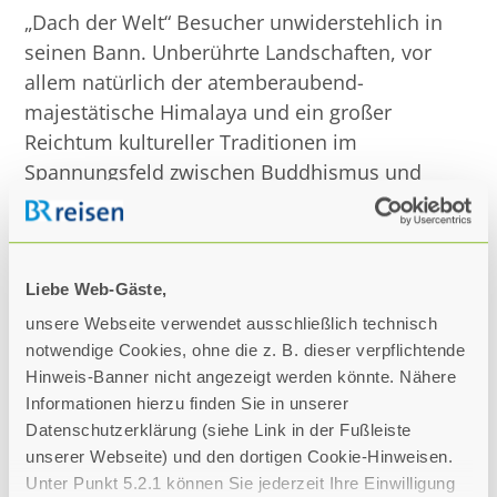
„Dach der Welt“ Besucher unwiderstehlich in
seinen Bann. Unberührte Landschaften, vor
allem natürlich der atemberaubend-
majestätische Himalaya und ein großer
Reichtum kultureller Traditionen im
Spannungsfeld zwischen Buddhismus und
Hinduismus erwarten Sie im Rahmen eines
unvergleichlichen Reise-Abenteuers. Immer
wieder steht dabei die Spiritualität des Landes
im Vordergrund, dem es gelingt, trotz aller
Liebe Web-Gäste,
Widersprüche im Einklang von Tradition und
unsere Webseite verwendet ausschließlich technisch
Moderne zu leben. Ehrwürdige Klöster, Stupas
notwendige Cookies, ohne die z. B. dieser verpflichtende
Hinweis-Banner nicht angezeigt werden könnte. Nähere
und heilige Stätten säumen unseren Weg durch
Informationen hierzu finden Sie in unserer
Nepal, in jeder Straße liegt der Duft von
Datenschutzerklärung (siehe Link in der Fußleiste
Räucherstäbchen und die sanften Klänge des
unserer Webseite) und den dortigen Cookie-Hinweisen.
„Om Mani Padme Hum“ entführen uns auf eine
Unter Punkt 5.2.1 können Sie jederzeit Ihre Einwilligung