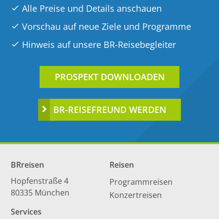
Alle Preise und Details anschauen
Vorschau auf neue Ziele und Programme
Hinweis auf unsere BR-Reisebegleiter
PROSPEKT DOWNLOADEN
BR-REISEFREUND WERDEN
BRreisen
Reisen
Hopfenstraße 4
Programmreisen
80335 München
Konzertreisen
Services